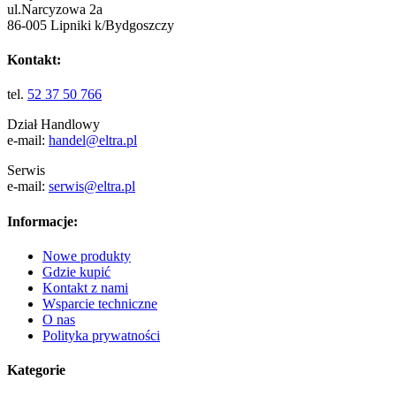
ul.Narcyzowa 2a
86-005 Lipniki k/Bydgoszczy
Kontakt:
tel.
52 37 50 766
Dział Handlowy
e-mail:
handel@eltra.pl
Serwis
e-mail:
serwis@eltra.pl
Informacje:
Nowe produkty
Gdzie kupić
Kontakt z nami
Wsparcie techniczne
O nas
Polityka prywatności
Kategorie