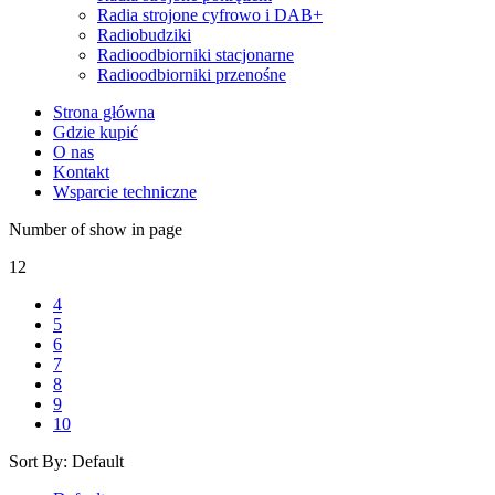
Radia strojone cyfrowo i DAB+
Radiobudziki
Radioodbiorniki stacjonarne
Radioodbiorniki przenośne
Strona główna
Gdzie kupić
O nas
Kontakt
Wsparcie techniczne
Number of show in page
12
4
5
6
7
8
9
10
Sort By:
Default