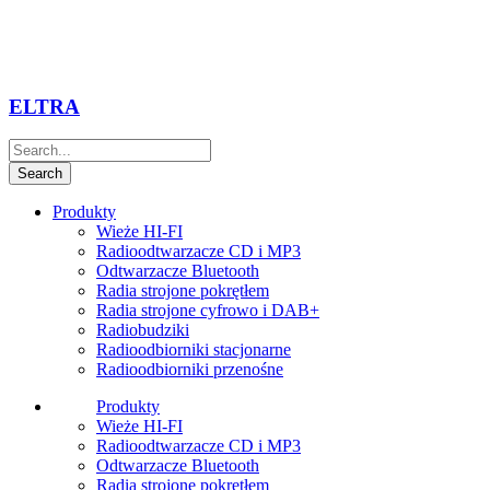
ELTRA
Produkty
Wieże HI-FI
Radioodtwarzacze CD i MP3
Odtwarzacze Bluetooth
Radia strojone pokrętłem
Radia strojone cyfrowo i DAB+
Radiobudziki
Radioodbiorniki stacjonarne
Radioodbiorniki przenośne
Produkty
Wieże HI-FI
Radioodtwarzacze CD i MP3
Odtwarzacze Bluetooth
Radia strojone pokrętłem