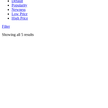
Default
Popularity
Newness
Low Price
High Price
Filter
Showing all 5 results