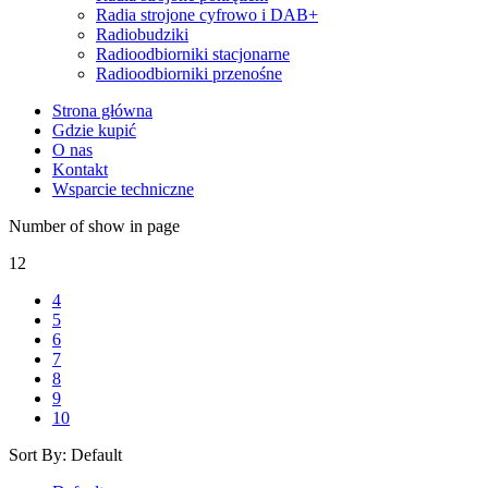
Radia strojone cyfrowo i DAB+
Radiobudziki
Radioodbiorniki stacjonarne
Radioodbiorniki przenośne
Strona główna
Gdzie kupić
O nas
Kontakt
Wsparcie techniczne
Number of show in page
12
4
5
6
7
8
9
10
Sort By:
Default