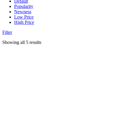
Default
Popularity
Newness
Low Price
High Price
Filter
Showing all 5 results