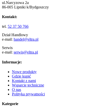
ul.Narcyzowa 2a
86-005 Lipniki k/Bydgoszczy
Kontakt:
tel.
52 37 50 766
Dział Handlowy
e-mail:
handel@eltra.pl
Serwis
e-mail:
serwis@eltra.pl
Informacje:
Nowe produkty
Gdzie kupić
Kontakt z nami
Wsparcie techniczne
O nas
Polityka prywatności
Kategorie