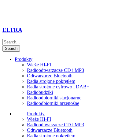
ELTRA
Produkty
Wieże HI-FI
Radioodtwarzacze CD i MP3
Odtwarzacze Bluetooth
Radia strojone pokrętłem
Radia strojone cyfrowo i DAB+
Radiobudziki
Radioodbiorniki stacjonarne
Radioodbiorniki przenośne
Produkty
Wieże HI-FI
Radioodtwarzacze CD i MP3
Odtwarzacze Bluetooth
Radia strojone pokrętłem