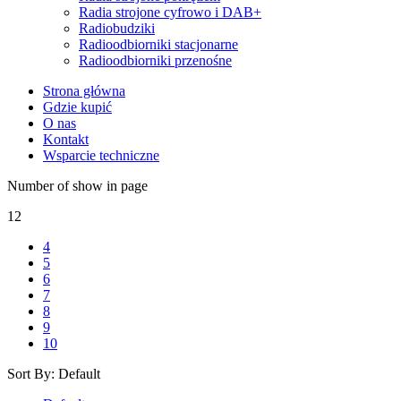
Radia strojone cyfrowo i DAB+
Radiobudziki
Radioodbiorniki stacjonarne
Radioodbiorniki przenośne
Strona główna
Gdzie kupić
O nas
Kontakt
Wsparcie techniczne
Number of show in page
12
4
5
6
7
8
9
10
Sort By:
Default