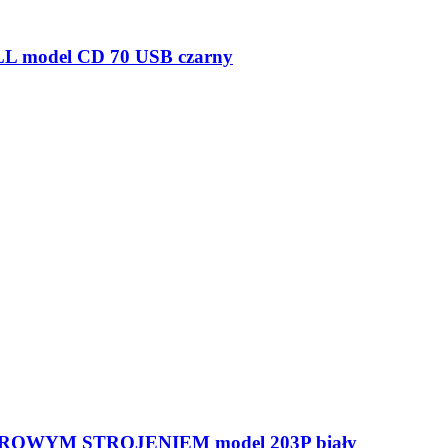
model CD 70 USB czarny
OWYM STROJENIEM model 203P biały