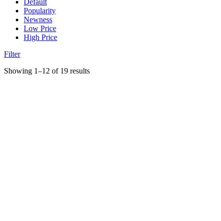
Default
Popularity
Newness
Low Price
High Price
Filter
Showing 1–12 of 19 results