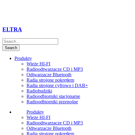
ELTRA
Produkty
Wieże HI-FI
Radioodtwarzacze CD i MP3
Odtwarzacze Bluetooth
Radia strojone pokrętłem
Radia strojone cyfrowo i DAB+
Radiobudziki
Radioodbiorniki stacjonarne
Radioodbiorniki przenośne
Produkty
Wieże HI-FI
Radioodtwarzacze CD i MP3
Odtwarzacze Bluetooth
Radia strojone pokrętłem