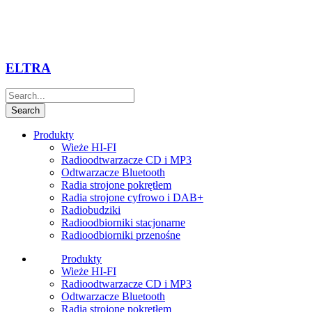
ELTRA
Produkty
Wieże HI-FI
Radioodtwarzacze CD i MP3
Odtwarzacze Bluetooth
Radia strojone pokrętłem
Radia strojone cyfrowo i DAB+
Radiobudziki
Radioodbiorniki stacjonarne
Radioodbiorniki przenośne
Produkty
Wieże HI-FI
Radioodtwarzacze CD i MP3
Odtwarzacze Bluetooth
Radia strojone pokrętłem