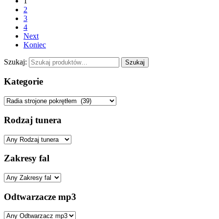
1
2
3
4
Next
Koniec
Szukaj:
Szukaj
Kategorie
Rodzaj tunera
Zakresy fal
Odtwarzacze mp3