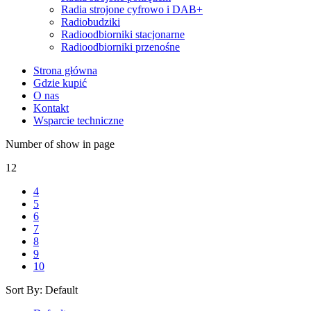
Radia strojone cyfrowo i DAB+
Radiobudziki
Radioodbiorniki stacjonarne
Radioodbiorniki przenośne
Strona główna
Gdzie kupić
O nas
Kontakt
Wsparcie techniczne
Number of show in page
12
4
5
6
7
8
9
10
Sort By:
Default