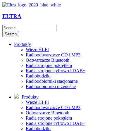
ELTRA
Produkty
Wieże HI-FI
Radioodtwarzacze CD i MP3
Odtwarzacze Bluetooth
Radia strojone pokrętłem
Radia strojone cyfrowo i DAB+
Radiobudziki
Radioodbiorniki stacjonarne
Radioodbiorniki przenośne
Produkty
Wieże HI-FI
Radioodtwarzacze CD i MP3
Odtwarzacze Bluetooth
Radia strojone pokrętłem
Radia strojone cyfrowo i DAB+
Radiobudziki