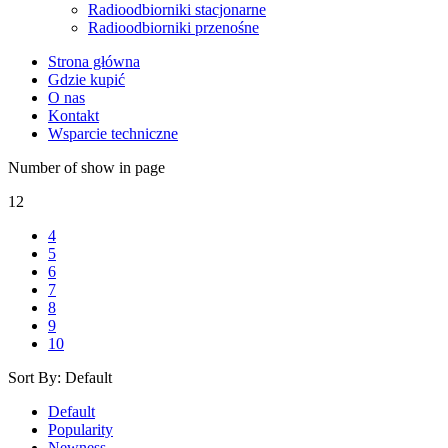
Radioodbiorniki stacjonarne
Radioodbiorniki przenośne
Strona główna
Gdzie kupić
O nas
Kontakt
Wsparcie techniczne
Number of show in page
12
4
5
6
7
8
9
10
Sort By:
Default
Default
Popularity
Newness