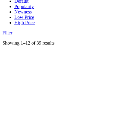
Default
Popularity
Newness
Low Price
High Price
Filter
Showing 1–12 of 39 results