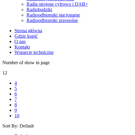
Radia strojone cyfrowo i DAB+
Radiobudziki
Radioodbiorniki stacjonarne
Radioodbiorniki przenośne
Strona główna
Gdzie kupić
O nas
Kontakt
Wsparcie techniczne
Number of show in page
12
4
5
6
7
8
9
10
Sort By:
Default