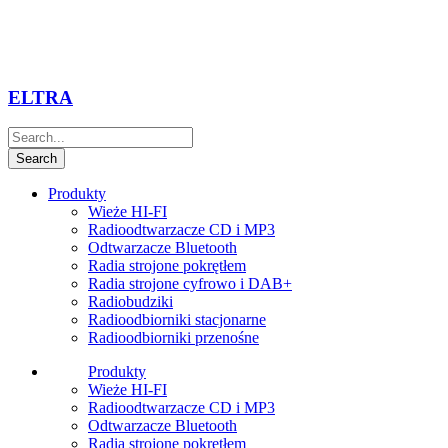
ELTRA
Produkty
Wieże HI-FI
Radioodtwarzacze CD i MP3
Odtwarzacze Bluetooth
Radia strojone pokrętłem
Radia strojone cyfrowo i DAB+
Radiobudziki
Radioodbiorniki stacjonarne
Radioodbiorniki przenośne
Produkty
Wieże HI-FI
Radioodtwarzacze CD i MP3
Odtwarzacze Bluetooth
Radia strojone pokrętłem