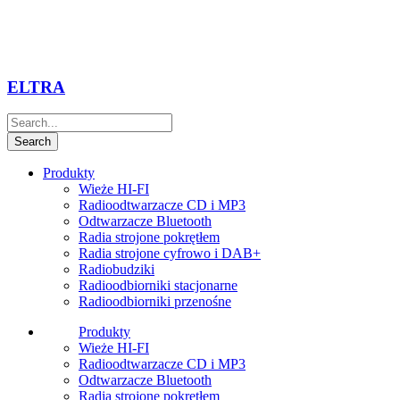
ELTRA
Produkty
Wieże HI-FI
Radioodtwarzacze CD i MP3
Odtwarzacze Bluetooth
Radia strojone pokrętłem
Radia strojone cyfrowo i DAB+
Radiobudziki
Radioodbiorniki stacjonarne
Radioodbiorniki przenośne
Produkty
Wieże HI-FI
Radioodtwarzacze CD i MP3
Odtwarzacze Bluetooth
Radia strojone pokrętłem