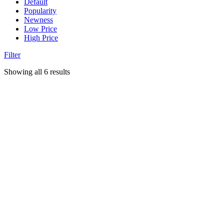
Default
Popularity
Newness
Low Price
High Price
Filter
Showing all 6 results