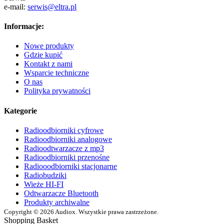
e-mail:
serwis@eltra.pl
Informacje:
Nowe produkty
Gdzie kupić
Kontakt z nami
Wsparcie techniczne
O nas
Polityka prywatności
Kategorie
Radioodbiorniki cyfrowe
Radioodbiorniki analogowe
Radioodtwarzacze z mp3
Radioodbiorniki przenośne
Radiooodbiorniki stacjonarne
Radiobudziki
Wieże HI-FI
Odtwarzacze Bluetooth
Produkty archiwalne
Copyright © 2026 Audiox. Wszystkie prawa zastrzeżone.
Shopping Basket