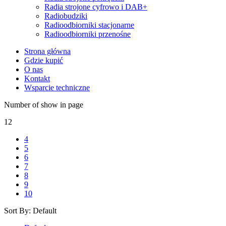
Radia strojone cyfrowo i DAB+
Radiobudziki
Radioodbiorniki stacjonarne
Radioodbiorniki przenośne
Strona główna
Gdzie kupić
O nas
Kontakt
Wsparcie techniczne
Number of show in page
12
4
5
6
7
8
9
10
Sort By:
Default