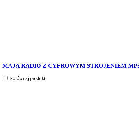
NEPTUN BLUE ZESTAW WIEŻOWY BLUETOOTH 
Porównaj produkt
PLISZKA RADIO Z CYFROWYM STROJENIEM MP3 
Porównaj produkt
PLISZKA RADIO Z CYFROWYM STROJENIEM MP3 
Porównaj produkt