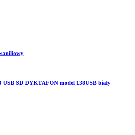
aniliowy
SB SD DYKTAFON model 138USB biały
SB SD DYKTAFON model 138USB czarny