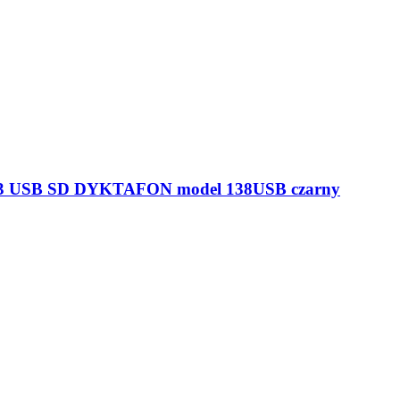
MP3 CD USB STEREO FM PLL model 3060BT
USB microSD model 211 biały
USB microSD model 211 czarny