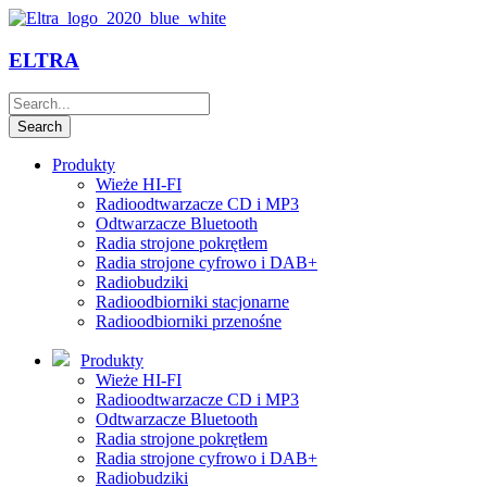
ELTRA
Produkty
Wieże HI-FI
Radioodtwarzacze CD i MP3
Odtwarzacze Bluetooth
Radia strojone pokrętłem
Radia strojone cyfrowo i DAB+
Radiobudziki
Radioodbiorniki stacjonarne
Radioodbiorniki przenośne
Produkty
Wieże HI-FI
Radioodtwarzacze CD i MP3
Odtwarzacze Bluetooth
Radia strojone pokrętłem
Radia strojone cyfrowo i DAB+
Radiobudziki