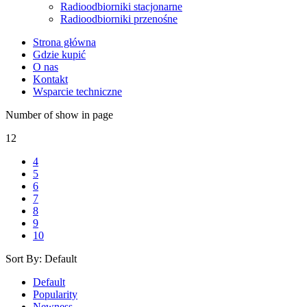
Radioodbiorniki stacjonarne
Radioodbiorniki przenośne
Strona główna
Gdzie kupić
O nas
Kontakt
Wsparcie techniczne
Number of show in page
12
4
5
6
7
8
9
10
Sort By:
Default
Default
Popularity
Newness