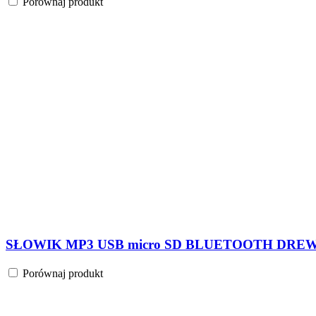
Porównaj produkt
Początek
Previous
1
2
Szukaj:
Szukaj
Kategorie
Rodzaj tunera
Zakresy fal
Pamięć stacji