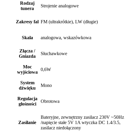
Rodzaj
Strojenie analogowe
tunera
Zakresy fal
FM (ultrakrótkie), LW (długie)
Skala
analogowa, wskazówkowa
Złącza /
Słuchawkowe
Gniazda
Moc
0,6W
wyjściowa
System
Mono
dźwięku
Regulacja
Obrotowa
głośności
Bateryjne, zewnętrzny zasilacz 230V ~50Hz
Zasilanie
/napięcie stałe 5V 1A wtyczka DC 1.4/3.5,
zasilacz niedołączony