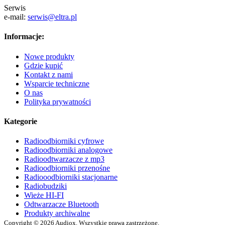
Serwis
e-mail:
serwis@eltra.pl
Informacje:
Nowe produkty
Gdzie kupić
Kontakt z nami
Wsparcie techniczne
O nas
Polityka prywatności
Kategorie
Radioodbiorniki cyfrowe
Radioodbiorniki analogowe
Radioodtwarzacze z mp3
Radioodbiorniki przenośne
Radiooodbiorniki stacjonarne
Radiobudziki
Wieże HI-FI
Odtwarzacze Bluetooth
Produkty archiwalne
Copyright © 2026 Audiox. Wszystkie prawa zastrzeżone.