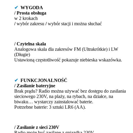
✔
WYGODA
/ Prosta
obsługa
w 2 krokach
/
wybór zakresu
/
wybór stacji i można słuchać
/ Czytelna skala
Analogowa skala dla zakresów FM (Ultrakrótkie) i LW
(Długie)
Ustawioną częstotliwość pokazuje niebieska wskazówka.
✔
FUNKCJONALNOŚĆ
/ Zasilanie bateryjne
Brak prądu? Radio można używać bez dostępu do zasilania
sieciowego 230V, na plaży, na rybach, na działce, na
biwaku… wystarczy zainstalować baterie.
Potrzebne baterie: 3 sztuki LR6 (AA).
/ Zasilanie z sieci 230V
Radio może być zasilane z gniazdka 230V.