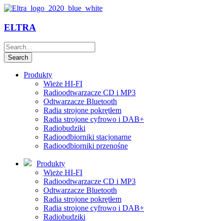
ELTRA
Produkty
Wieże HI-FI
Radioodtwarzacze CD i MP3
Odtwarzacze Bluetooth
Radia strojone pokrętłem
Radia strojone cyfrowo i DAB+
Radiobudziki
Radioodbiorniki stacjonarne
Radioodbiorniki przenośne
Produkty
Wieże HI-FI
Radioodtwarzacze CD i MP3
Odtwarzacze Bluetooth
Radia strojone pokrętłem
Radia strojone cyfrowo i DAB+
Radiobudziki