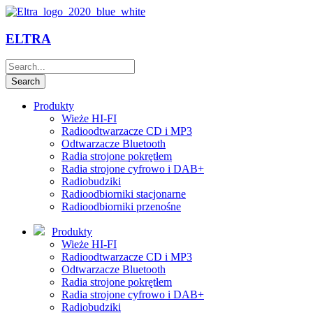
ELTRA
Produkty
Wieże HI-FI
Radioodtwarzacze CD i MP3
Odtwarzacze Bluetooth
Radia strojone pokrętłem
Radia strojone cyfrowo i DAB+
Radiobudziki
Radioodbiorniki stacjonarne
Radioodbiorniki przenośne
Produkty
Wieże HI-FI
Radioodtwarzacze CD i MP3
Odtwarzacze Bluetooth
Radia strojone pokrętłem
Radia strojone cyfrowo i DAB+
Radiobudziki