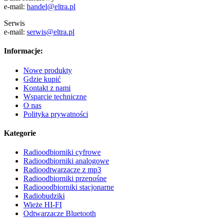
e-mail:
handel@eltra.pl
Serwis
e-mail:
serwis@eltra.pl
Informacje:
Nowe produkty
Gdzie kupić
Kontakt z nami
Wsparcie techniczne
O nas
Polityka prywatności
Kategorie
Radioodbiorniki cyfrowe
Radioodbiorniki analogowe
Radioodtwarzacze z mp3
Radioodbiorniki przenośne
Radiooodbiorniki stacjonarne
Radiobudziki
Wieże HI-FI
Odtwarzacze Bluetooth