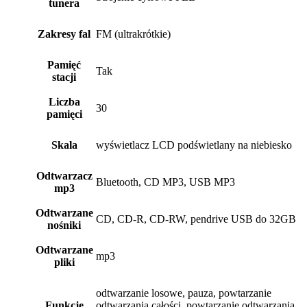
tunera
Zakresy fal
FM (ultrakrótkie)
Pamięć
Tak
stacji
Liczba
30
pamięci
Skala
wyświetlacz LCD podświetlany na niebiesko
Odtwarzacz
Bluetooth, CD MP3, USB MP3
mp3
Odtwarzane
CD, CD-R, CD-RW, pendrive USB do 32GB
nośniki
Odtwarzane
mp3
pliki
odtwarzanie losowe, pauza, powtarzanie
Funkcje
odtwarzania całości, powtarzanie odtwarzania