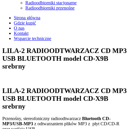
Radioodbiorniki stacjonarne
Radioodbiorniki przenośne
Strona główna
Gdzie kupić
O nas
Kontakt
Wsparcie techniczne
LILA-2 RADIOODTWARZACZ CD MP3
USB BLUETOOTH model CD-X9B
srebrny
open
LILA-2 RADIOODTWARZACZ CD MP3
USB BLUETOOTH model CD-X9B
srebrny
Przenośny, stereofoniczny radioodtwarzacz
Bluetooth CD-
MP3/USB-MP3
z odtwarzaniem plików MP3 z płyt CD/CD-R
oraz wejścia USB.