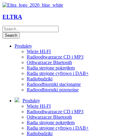
ELTRA
Produkty
Wieże HI-FI
Radioodtwarzacze CD i MP3
Odtwarzacze Bluetooth
Radia strojone pokrętłem
Radia strojone cyfrowo i DAB+
Radiobudziki
Radioodbiorniki stacjonarne
Radioodbiorniki przenośne
Produkty
Wieże HI-FI
Radioodtwarzacze CD i MP3
Odtwarzacze Bluetooth
Radia strojone pokrętłem
Radia strojone cyfrowo i DAB+
Radiobudziki