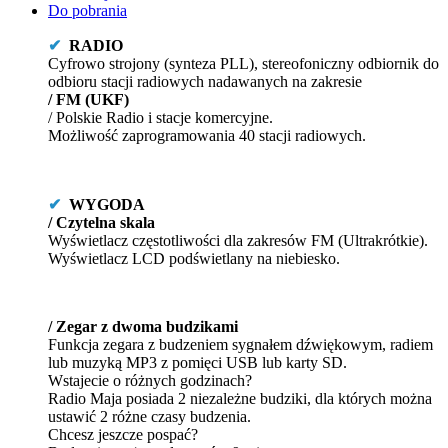
✔
RADIO
Cyfrowo strojony (synteza PLL), stereofoniczny odbiornik do
odbioru stacji radiowych nadawanych na zakresie
/ FM (UKF)
/ Polskie Radio i stacje komercyjne.
Możliwość zaprogramowania 40 stacji radiowych.
✔
WYGODA
/ Czytelna skala
Wyświetlacz częstotliwości dla zakresów FM (Ultrakrótkie).
Wyświetlacz LCD podświetlany na niebiesko.
/ Zegar z dwoma budzikami
Funkcja zegara z budzeniem sygnałem dźwiękowym, radiem
lub muzyką MP3 z pomięci USB lub karty SD.
Wstajecie o różnych godzinach?
Radio Maja posiada 2 niezależne budziki, dla których można
ustawić 2 różne czasy budzenia.
Chcesz jeszcze pospać?
Budzenie można odroczyć o 9 minut.