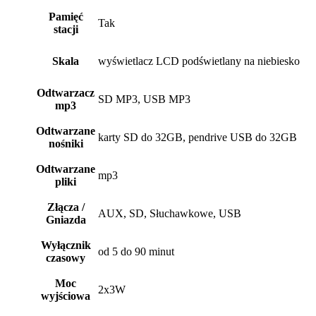
stacji
Skala
wyświetlacz LCD podświetlany na niebiesko
Odtwarzacz
SD MP3, USB MP3
mp3
Odtwarzane
karty SD do 32GB, pendrive USB do 32GB
nośniki
Odtwarzane
mp3
pliki
Złącza /
AUX, SD, Słuchawkowe, USB
Gniazda
Wyłącznik
od 5 do 90 minut
czasowy
Moc
2x3W
wyjściowa
System
Stereo
dźwięku