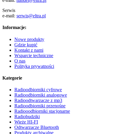
Serwis
e-mail:
serwis@eltra.pl
Informacje:
Nowe produkty
Gdzie kupić
Kontakt z nami
Wsparcie techniczne
O nas
Polityka prywatności
Kategorie
Radioodbiorniki cyfrowe
Radioodbiorniki analogowe
Radioodtwarzacze z mp3
Radioodbiorniki przenośne
Radiooodbiorniki stacjonarne
Radiobudziki
Wieże HI-FI
Odtwarzacze Bluetooth
Produkty archiwalne
Copyright © 2026 Audiox. Wszystkie prawa zastrzeżone.
Shopping Basket