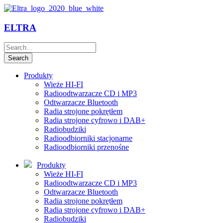
ELTRA
Produkty
Wieże HI-FI
Radioodtwarzacze CD i MP3
Odtwarzacze Bluetooth
Radia strojone pokrętłem
Radia strojone cyfrowo i DAB+
Radiobudziki
Radioodbiorniki stacjonarne
Radioodbiorniki przenośne
Produkty
Wieże HI-FI
Radioodtwarzacze CD i MP3
Odtwarzacze Bluetooth
Radia strojone pokrętłem
Radia strojone cyfrowo i DAB+
Radiobudziki