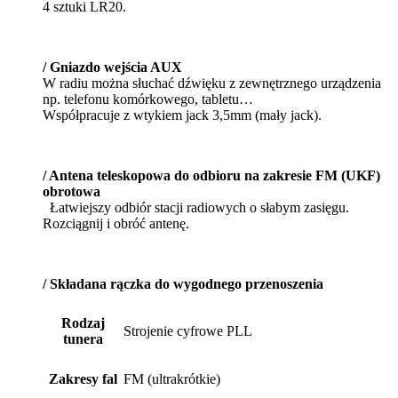
/ Gniazdo wejścia AUX
W radiu można słuchać dźwięku z zewnętrznego urządzenia
np. telefonu komórkowego, tabletu…
Współpracuje z wtykiem jack 3,5mm (mały jack).
/ Antena teleskopowa do odbioru na zakresie FM (UKF)
obrotowa
Łatwiejszy odbiór stacji radiowych o słabym zasięgu.
Rozciągnij i obróć antenę.
/ Składana rączka do wygodnego przenoszenia
Rodzaj
Strojenie cyfrowe PLL
tunera
Zakresy fal
FM (ultrakrótkie)
Pamięć
Tak