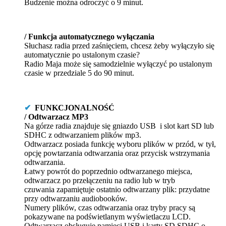
/ Funkcja automatycznego wyłączania
Słuchasz radia przed zaśnięciem, chcesz żeby wyłączyło się
automatycznie po ustalonym czasie?
Radio Maja może się samodzielnie wyłączyć po ustalonym
czasie w przedziale 5 do 90 minut.
✔
FUNKCJONALNOŚĆ
/ Odtwarzacz MP3
Na górze radia znajduje się gniazdo USB i slot kart SD lub
SDHC z odtwarzaniem plików mp3.
Odtwarzacz posiada funkcję wyboru plików w przód, w tył,
opcję powtarzania odtwarzania oraz przycisk wstrzymania
odtwarzania.
Łatwy powrót do poprzednio odtwarzanego miejsca,
odtwarzacz po przełączeniu na radio lub w tryb
czuwania zapamiętuje ostatnio odtwarzany plik: przydatne
przy odtwarzaniu audiobooków.
Numery plików, czas odtwarzania oraz tryby pracy są
pokazywane na podświetlanym wyświetlaczu LCD.
Odtwarzacz obsługuje pamięci USB i karty SD SDHC o
pojemności do 32 GB.