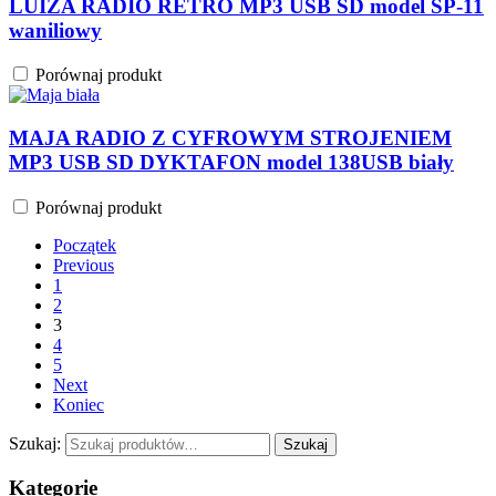
LUIZA RADIO RETRO MP3 USB SD model SP-11
waniliowy
Porównaj produkt
MAJA RADIO Z CYFROWYM STROJENIEM
MP3 USB SD DYKTAFON model 138USB biały
Porównaj produkt
Początek
Previous
1
2
3
4
5
Next
Koniec
Szukaj:
Szukaj
Kategorie