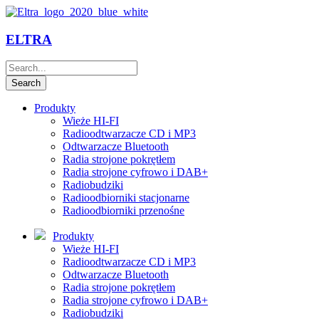
ELTRA
Produkty
Wieże HI-FI
Radioodtwarzacze CD i MP3
Odtwarzacze Bluetooth
Radia strojone pokrętłem
Radia strojone cyfrowo i DAB+
Radiobudziki
Radioodbiorniki stacjonarne
Radioodbiorniki przenośne
Produkty
Wieże HI-FI
Radioodtwarzacze CD i MP3
Odtwarzacze Bluetooth
Radia strojone pokrętłem
Radia strojone cyfrowo i DAB+
Radiobudziki