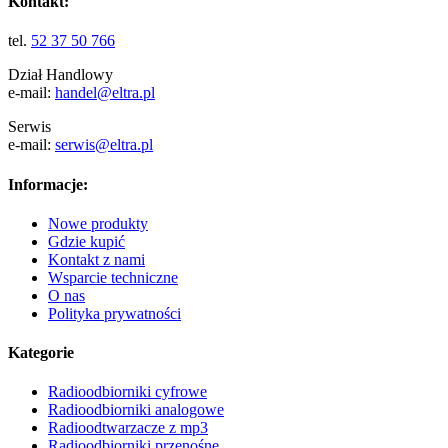
Kontakt:
tel.
52 37 50 766
Dział Handlowy
e-mail:
handel@eltra.pl
Serwis
e-mail:
serwis@eltra.pl
Informacje:
Nowe produkty
Gdzie kupić
Kontakt z nami
Wsparcie techniczne
O nas
Polityka prywatności
Kategorie
Radioodbiorniki cyfrowe
Radioodbiorniki analogowe
Radioodtwarzacze z mp3
Radioodbiorniki przenośne