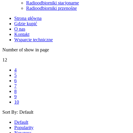
Radioodbiorniki stacjonarne
Radioodbiorniki przenośne
Strona główna
Gdzie kupić
O nas
Kontakt
Wsparcie techniczne
Number of show in page
12
4
5
6
7
8
9
10
Sort By:
Default
Default
Popularity
Newness