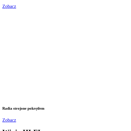
Zobacz
Radia strojone pokrętłem
Zobacz
Wieże HI-FI
Zobacz
Radioodbiorniki przenośne
Zobacz
Radiobudziki
Zobacz
Radia strojone cyfrowo i dab+