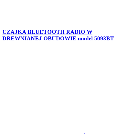
Dział Handlowy
e-mail:
handel@eltra.pl
Serwis
e-mail:
serwis@eltra.pl
Informacje:
Nowe produkty
Gdzie kupić
Kontakt z nami
Wsparcie techniczne
O nas
Polityka prywatności
Kategorie
Radioodbiorniki cyfrowe
Radioodbiorniki analogowe
Radioodtwarzacze z mp3
Radioodbiorniki przenośne
Radiooodbiorniki stacjonarne
Radiobudziki
Wieże HI-FI