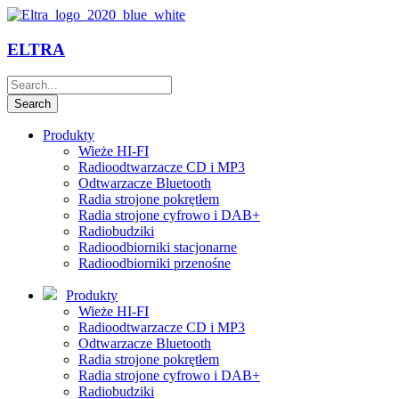
ELTRA
Produkty
Wieże HI-FI
Radioodtwarzacze CD i MP3
Odtwarzacze Bluetooth
Radia strojone pokrętłem
Radia strojone cyfrowo i DAB+
Radiobudziki
Radioodbiorniki stacjonarne
Radioodbiorniki przenośne
Produkty
Wieże HI-FI
Radioodtwarzacze CD i MP3
Odtwarzacze Bluetooth
Radia strojone pokrętłem
Radia strojone cyfrowo i DAB+
Radiobudziki