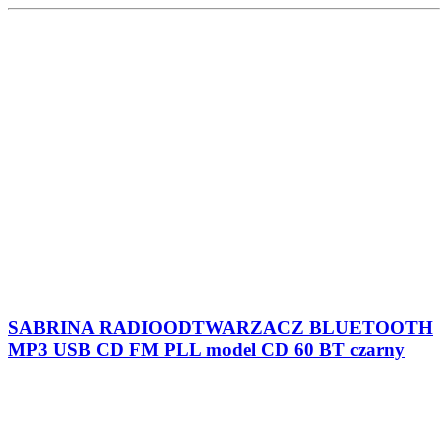
DREWNIANEJ OBUDOWIE model 5093BT
NEPTUN BLUE ZESTAW WIEŻOWY
BLUETOOTH MP3 CD USB STEREO FM PLL
model 3060BT
Ostatnio oglądane produkty
Nie oglądałeś/aś jeszcze żadnych produktów.
1923r
Rozpoczęcie działalności
8
kategorii sprzętu
1000+
Sklepów w