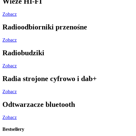
Zobacz
Odtwarzacze bluetooth
Zobacz
Bestsellery
SABRINA RADIOODTWARZACZ BLUETOOTH
MP3 USB CD FM PLL model CD 60 BT czarny
HANIA ODBIORNIK RADIOWY model 2105 szary
CZAJKA BLUETOOTH RADIO W