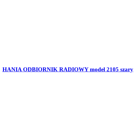
Polsce
52 37 50 766
Pomoc techniczna
Sprawdź, gdzie kupisz nasze produkty
Kliknij tutaj, aby zobaczyć listę sklepów, gdzie
możesz kupić nasze produkty
ELTRA
Grupa Audiox
ul.Narcyzowa 2a
86-005 Lipniki k/Bydgoszczy
Kontakt:
tel.
52 37 50 766