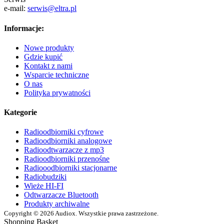
e-mail:
serwis@eltra.pl
Informacje:
Nowe produkty
Gdzie kupić
Kontakt z nami
Wsparcie techniczne
O nas
Polityka prywatności
Kategorie
Radioodbiorniki cyfrowe
Radioodbiorniki analogowe
Radioodtwarzacze z mp3
Radioodbiorniki przenośne
Radiooodbiorniki stacjonarne
Radiobudziki
Wieże HI-FI
Odtwarzacze Bluetooth
Produkty archiwalne
Copyright © 2026 Audiox. Wszystkie prawa zastrzeżone.
Shopping Basket