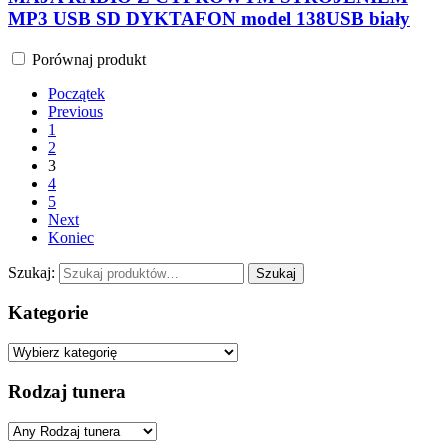
MP3 USB SD DYKTAFON model 138USB biały
Porównaj produkt
Początek
Previous
1
2
3
4
5
Next
Koniec
Szukaj:
Szukaj
Kategorie
Rodzaj tunera