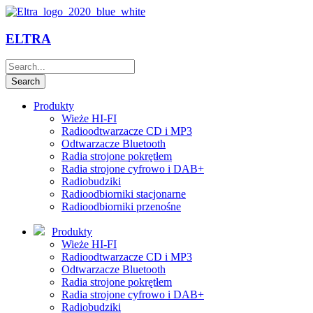
ELTRA
Produkty
Wieże HI-FI
Radioodtwarzacze CD i MP3
Odtwarzacze Bluetooth
Radia strojone pokrętłem
Radia strojone cyfrowo i DAB+
Radiobudziki
Radioodbiorniki stacjonarne
Radioodbiorniki przenośne
Produkty
Wieże HI-FI
Radioodtwarzacze CD i MP3
Odtwarzacze Bluetooth
Radia strojone pokrętłem
Radia strojone cyfrowo i DAB+
Radiobudziki