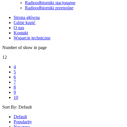
Radioodbiorniki stacjonarne
Radioodbiorniki przenośne
Strona główna
Gdzie kupić
O nas
Kontakt
Wsparcie techniczne
Number of show in page
12
4
5
6
7
8
9
10
Sort By:
Default
Default
Popularity
Newness