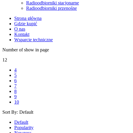
Radioodbiorniki stacjonarne
Radioodbiorniki przenośne
Strona główna
Gdzie kupić
O nas
Kontakt
Wsparcie techniczne
Number of show in page
12
4
5
6
7
8
9
10
Sort By:
Default
Default
Popularity
Newness