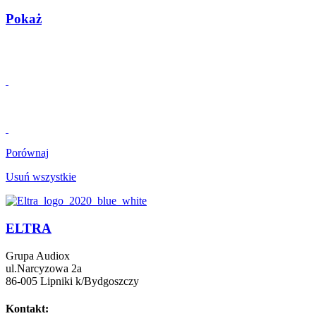
e-mail:
serwis@eltra.pl
Informacje:
Nowe produkty
Gdzie kupić
Kontakt z nami
Wsparcie techniczne
O nas
Polityka prywatności
Kategorie
Radioodbiorniki cyfrowe
Radioodbiorniki analogowe
Radioodtwarzacze z mp3
Radioodbiorniki przenośne
Radiooodbiorniki stacjonarne
Radiobudziki
Wieże HI-FI
Odtwarzacze Bluetooth
Produkty archiwalne
Copyright © 2026 Audiox. Wszystkie prawa zastrzeżone.
Shopping Basket