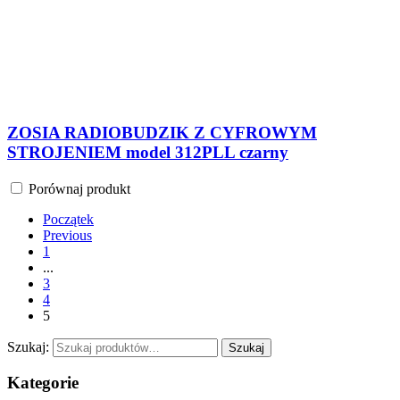
Zakresy fal
Pamięć stacji
Odtwarzacze mp3
Złącza / Gniazda
Zasilanie
Zegar