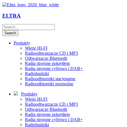
ELTRA
Produkty
Wieże HI-FI
Radioodtwarzacze CD i MP3
Odtwarzacze Bluetooth
Radia strojone pokrętłem
Radia strojone cyfrowo i DAB+
Radiobudziki
Radioodbiorniki stacjonarne
Radioodbiorniki przenośne
Produkty
Wieże HI-FI
Radioodtwarzacze CD i MP3
Odtwarzacze Bluetooth
Radia strojone pokrętłem
Radia strojone cyfrowo i DAB+
Radiobudziki