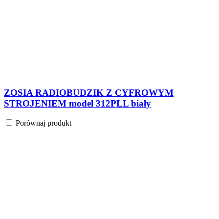
ZOSIA RADIOBUDZIK Z CYFROWYM
STROJENIEM model 312PLL czarny
Porównaj produkt
Początek
Previous
1
...
3
4
5
Szukaj:
Szukaj
Kategorie
Rodzaj tunera