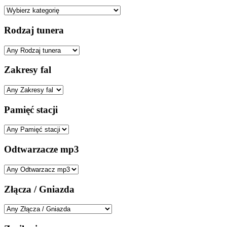
Wyświetlacz
Miejsce używania
Kolor dominujący
Kategoria rozmiarów
Pokaż