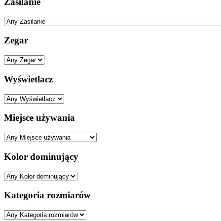
Porównaj
Usuń wszystkie
ELTRA
Grupa Audiox
ul.Narcyzowa 2a
86-005 Lipniki k/Bydgoszczy
Kontakt:
tel.
52 37 50 766
Dział Handlowy
e-mail:
handel@eltra.pl
Serwis